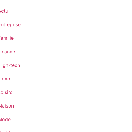
Actu
Entreprise
Famille
Finance
High-tech
Immo
oisirs
Maison
Mode