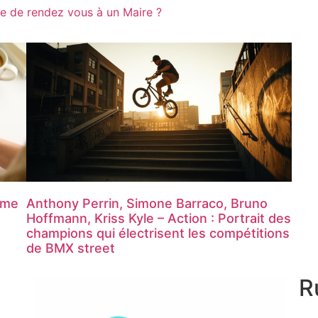
e de rendez vous à un Maire ?
sme
Anthony Perrin, Simone Barraco, Bruno
t
Hoffmann, Kriss Kyle – Action : Portrait des
champions qui électrisent les compétitions
de BMX street
R