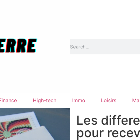
Finance
High-tech
Immo
Loisirs
Ma
Les differ
pour recev