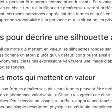
llet » peuvent être perçus comme attendrissants. En revanc
n en chair » ou « à la silhouette généreuse » seront préfér
ent, certaines personnes appréciant des termes enjoués co
pter son vocabulaire à la personne et à la situation, en priv
s pour décrire une silhouette
l de mots qui mettent en valeur les silhouettes rondes sans
 comme un atout plutôt qu'un défaut, contribuant ainsi à un
 synonymes, certaines expressions véhiculent une image d'a
logies rondes.
les mots qui mettent en valeur
aux formes généreuses, plusieurs termes peuvent être mobil
ion d'abondance valorisante. « Charnu » suggère une chair f
bes. Pour décrire un visage, « joufflu » apporte une touche
r une simple description physique en véritable compliment,