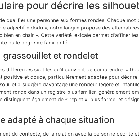
laire pour décrire les silhou
de qualifier une personne aux formes rondes. Chaque mot p
le adjectif « dodu », notre langue propose des alternatives
« bien en chair ». Cette variété lexicale permet d'affiner l
ite ou le degré de familiarité.
grassouillet et rondelet
es différences subtiles qu'il convient de comprendre. « Do
t positive et douce, particulièrement adaptée pour décrire 
ouillet » suggère davantage une rondeur légère et infantil
rément ronde dans un registre plus familier, généralement e
e distinguent également de « replet », plus formel et désig
e adapté à chaque situation
nt du contexte, de la relation avec la personne décrite et